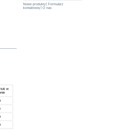
Nowe produkty
Formularz
kontaktowy
O nas
ztuk w
onie
5
5
5
5