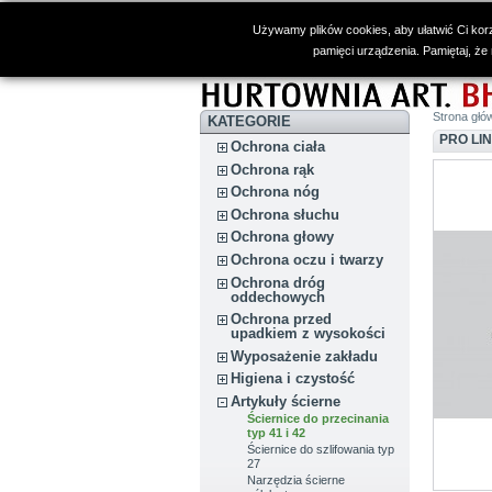
Używamy plików cookies, aby ułatwić Ci korz
pamięci urządzenia. Pamiętaj, że
Strona głó
KATEGORIE
PRO LI
Ochrona ciała
Ochrona rąk
Ochrona nóg
Ochrona słuchu
Ochrona głowy
Ochrona oczu i twarzy
Ochrona dróg
oddechowych
Ochrona przed
upadkiem z wysokości
Wyposażenie zakładu
Higiena i czystość
Artykuły ścierne
Ściernice do przecinania
typ 41 i 42
Ściernice do szlifowania typ
27
Narzędzia ścierne