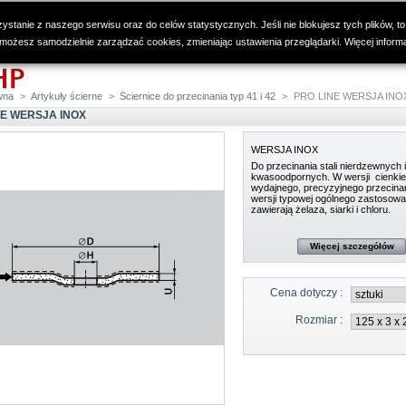
ystanie z naszego serwisu oraz do celów statystycznych. Jeśli nie blokujesz tych plików, to
 możesz samodzielnie zarządzać cookies, zmieniając ustawienia przeglądarki. Więcej inform
wna
>
Artykuły ścierne
>
Ściernice do przecinania typ 41 i 42
>
PRO LINE WERSJA INO
NE WERSJA INOX
WERSJA INOX
Do przecinania stali nierdzewnych i
kwasoodpornych. W wersji cienkie
wydajnego, precyzyjnego przecinan
wersji typowej ogólnego zastosowa
zawierają żelaza, siarki i chloru.
Więcej szczegółów
Cena dotyczy :
Rozmiar :