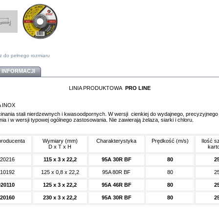
z do pełnego rozmiaru
 INFORMACJI
LINIA PRODUKTOWA
PRO LINE
 INOX
inania stali nierdzewnych i kwasoodpornych. W wersji cienkiej do wydajnego, precyzyjnego
ia i w wersji typowej ogólnego zastosowania. Nie zawierają żelaza, siarki i chloru.
producenta
Wymiary (mm)
Charakterystyka
Prędkość (m/s)
Ilość s
D x T x H
kart
20216
115 x 3 x 22,2
95A 30R BF
80
2
10192
125 x 0,8 x 22,2
95A 80R BF
80
2
020110
125 x 3 x 22,2
95A 46R BF
80
2
20160
230 x 3 x 22,2
95A 30R BF
80
2