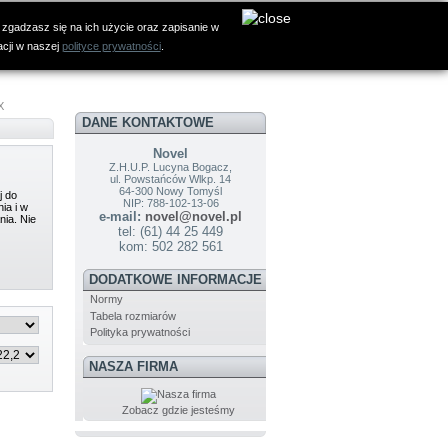
 zgadzasz się na ich użycie oraz zapisanie w
acji w naszej
polityce prywatności
.
X
DANE KONTAKTOWE
Novel
Z.H.U.P. Lucyna Bogacz,
ul. Powstańców Wlkp. 14
64-300 Nowy Tomyśl
j do
NIP: 788-102-13-06
ia i w
e-mail:
novel@novel.pl
nia. Nie
tel: (61) 44 25 449
kom: 502 282 561
DODATKOWE INFORMACJE
Normy
Tabela rozmiarów
Polityka prywatności
NASZA FIRMA
Zobacz gdzie jesteśmy