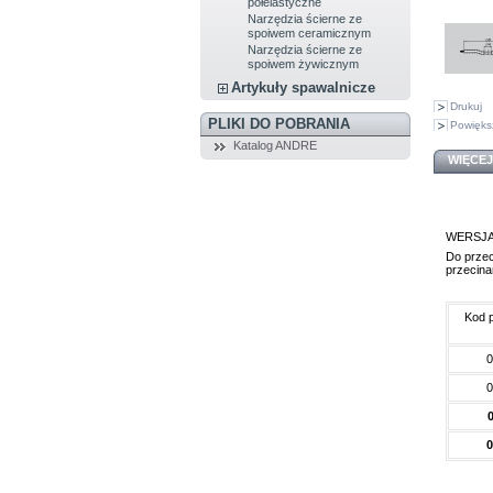
półelastyczne
Narzędzia ścierne ze
spoiwem ceramicznym
Narzędzia ścierne ze
spoiwem żywicznym
Artykuły spawalnicze
Drukuj
PLIKI DO POBRANIA
Powięks
Katalog ANDRE
WIĘCEJ
WERSJA
Do przec
przecinan
Kod 
0
0
0