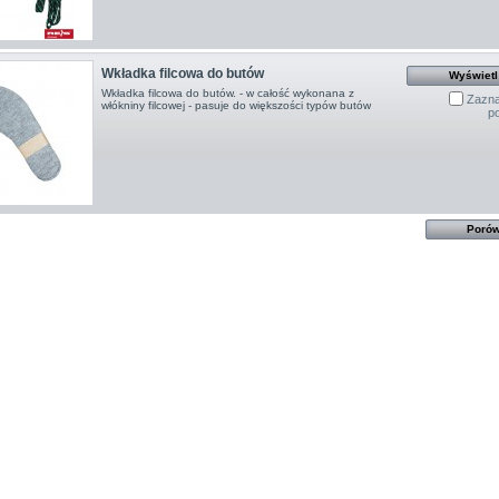
Wkładka filcowa do butów
Wyświetl
Wkładka filcowa do butów. - w całość wykonana z
Zazna
włókniny filcowej - pasuje do większości typów butów
p