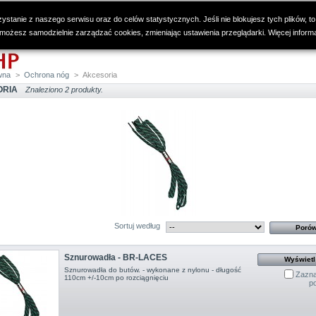
ystanie z naszego serwisu oraz do celów statystycznych. Jeśli nie blokujesz tych plików, to
 możesz samodzielnie zarządzać cookies, zmieniając ustawienia przeglądarki. Więcej inform
wna
>
Ochrona nóg
>
Akcesoria
ORIA
Znaleziono 2 produkty.
Sortuj według
Sznurowadła - BR-LACES
Wyświetl
Sznurowadła do butów. - wykonane z nylonu - długość
Zazna
110cm +/-10cm po rozciągnięciu
p