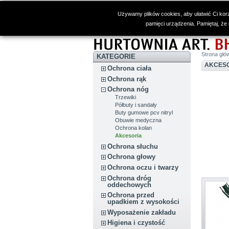
Używamy plików cookies, aby ułatwić Ci korz
pamięci urządzenia. Pamiętaj, że
Strona głó
KATEGORIE
AKCES
Ochrona ciała
Ochrona rąk
Ochrona nóg
Trzewiki
Półbuty i sandały
Buty gumowe pcv nitryl
Obuwie medyczna
Ochrona kolan
Akcesoria
Ochrona słuchu
Ochrona głowy
Ochrona oczu i twarzy
Ochrona dróg
oddechowych
Ochrona przed
upadkiem z wysokości
Wyposażenie zakładu
Higiena i czystość