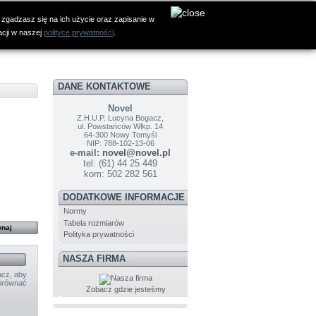
 zgadzasz się na ich użycie oraz zapisanie w
acji w naszej
polityce prywatności
.
DANE KONTAKTOWE
Novel
Z.H.U.P. Lucyna Bogacz,
ul. Powstańców Wlkp. 14
64-300 Nowy Tomyśl
NIP: 788-102-13-06
e-mail:
novel@novel.pl
tel: (61) 44 25 449
kom: 502 282 561
DODATKOWE INFORMACJE
Normy
Tabela rozmiarów
Polityka prywatności
NASZA FIRMA
cz, aby
orównać
Zobacz gdzie jesteśmy