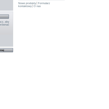
Nowe produkty
Formularz
kontaktowy
O nas
cz, aby
orównać