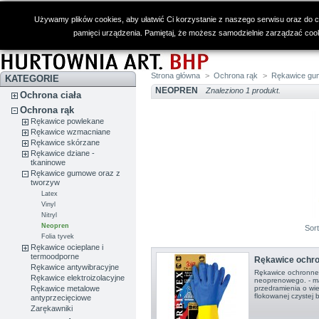
Używamy plików cookies, aby ułatwić Ci korzystanie z naszego serwisu oraz do cel
pamięci urządzenia. Pamiętaj, że możesz samodzielnie zarządzać cooki
Strona główna
>
Ochrona rąk
>
Rękawice gu
KATEGORIE
NEOPREN
Znaleziono 1 produkt.
Ochrona ciała
Ochrona rąk
Rękawice powlekane
Rękawice wzmacniane
Rękawice skórzane
Rękawice dziane -
tkaninowe
Rękawice gumowe oraz z
tworzyw
Latex
Vinyl
Nitryl
Neopren
Sor
Folia tyvek
Rękawice ocieplane i
termoodporne
Rękawice ochro
Rękawice antywibracyjne
Rękawice ochronne 
Rękawice elektroizolacyjne
neoprenowego. - ma
Rękawice metalowe
przedramienia o wiel
flokowanej czystej 
antyprzecięciowe
Zarękawniki