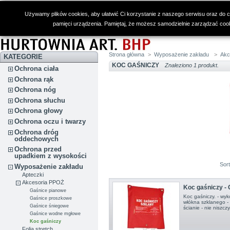
Używamy plików cookies, aby ułatwić Ci korzystanie z naszego serwisu oraz do cel
pamięci urządzenia. Pamiętaj, że możesz samodzielnie zarządzać cooki
Strona główna
>
Wyposażenie zakładu
>
Akc
KATEGORIE
KOC GAŚNICZY
Znaleziono 1 produkt.
Ochrona ciała
Ochrona rąk
Ochrona nóg
Ochrona słuchu
Ochrona głowy
Ochrona oczu i twarzy
Ochrona dróg
oddechowych
Ochrona przed
upadkiem z wysokości
Sor
Wyposażenie zakładu
Apteczki
Akcesoria PPOŻ
Koc gaśniczy -
Gaśnice pianowe
Koc gaśniczy. - wyk
Gaśnice proszkowe
włókna szklanego 
Gaśnice śniegowe
ścianie - nie niszc
Gaśnice wodne mgłowe
Koc gaśniczy
Folia stretch