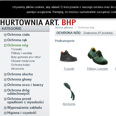
Używamy plików cookies, aby ułatwić Ci korzystanie z naszego serwisu oraz do cel
pamięci urządzenia. Pamiętaj, że możesz samodzielnie zarządzać cooki
Strona główna
>
Ochrona nóg
KATEGORIE
OCHRONA NÓG
Znaleziono 87 produkty.
Ochrona ciała
Ochrona rąk
Podkategorie
Ochrona nóg
Trzewiki
Półbuty i sandały
Buty gumowe pcv nitryl
Obuwie medyczna
Ochrona kolan
Akcesoria
Trzewiki
Półbuty i sandały
Ochrona słuchu
Ochrona głowy
Ochrona oczu i twarzy
Ochrona dróg
oddechowych
Ochrona przed
upadkiem z wysokości
Akcesoria
Wyposażenie zakładu
Higiena i czystość