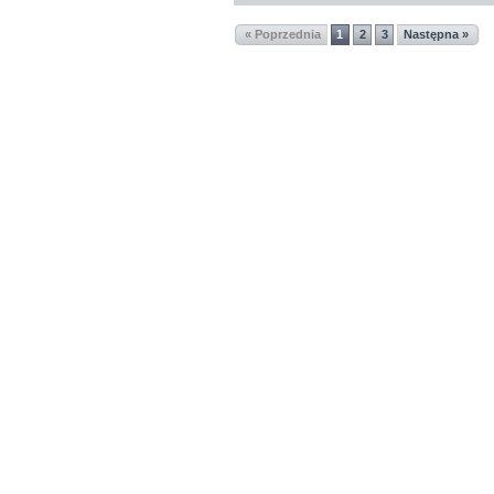
« Poprzednia
1
2
3
Następna »