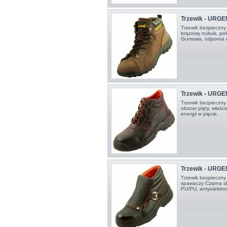
Trzewik - URGE
Trzewik bezpieczn
brązowy nubuk, pok
Gumowa, odporna
Trzewik - URGE
Trzewik bezpieczn
obszar pięty, właśc
energii w pięcie.
Trzewik - URGE
Trzewik bezpieczny
spawaczy Czarna sk
PU/PU, antyelektro