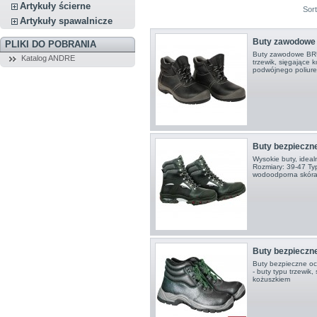
Artykuły ścierne
Sor
Artykuły spawalnicze
Buty zawodowe
PLIKI DO POBRANIA
Buty zawodowe BRUK
Katalog ANDRE
trzewik, sięgające 
podwójnego poliur
Buty bezpieczn
Wysokie buty, ideal
Rozmiary: 39-47 Ty
wodoodporna skóra 
Buty bezpieczne 
Buty bezpieczne o
- buty typu trzewik,
kożuszkiem