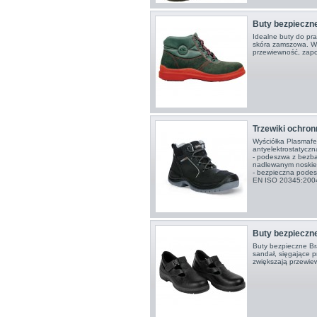
Buty bezpiecz
Idealne buty do pr
skóra zamszowa. Wy
przewiewność, zapo
Trzewiki ochro
Wyściółka Plasmafe
antyelektrostatyczn
- podeszwa z bezba
nadlewanym noskie
- bezpieczna podes
EN ISO 20345:200
Buty bezpieczn
Buty bezpieczne Bra
sandał, sięgające p
zwiększają przewie