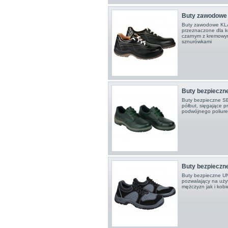
Buty zawodowe
Buty zawodowe KLA
przeznaczone dla ko
czarnym z kremowym
sznurówkami
Buty bezpieczn
Buty bezpieczne SE
półbut, sięgające 
podwójnego poliure
Buty bezpieczn
Buty bezpieczne UN
pozwalający na uży
mężczyzn jak i kobi