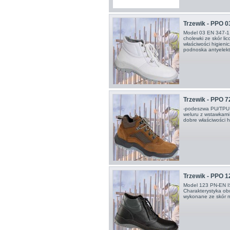
Trzewik - PPO 0
Model 03 EN 347-
cholewki ze skór li
właściwości higien
podnoska antyelektr
Trzewik - PPO 
-podeszwa PU/TPU -
weluru z wstawkami
dobre właściwości 
Trzewik - PPO 1
Model 123 PN-EN I
Charakterystyka obu
wykonane ze skór 