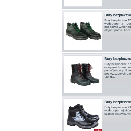
Buty bezpieczn
Buty bezpieczne TO
wodoodporna - buty 
podeszwa wykonana
olejoodporna, benz
Buty bezpieczn
Buty bezpieczne oc
ocieplane kożuszk
podwójnego poliure
podwyższonych para
-30 st.C
Buty bezpieczn
Buty bezpieczne Z
wodoodpornej skóry
szarymi wstawkami 