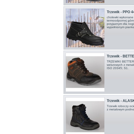
Trzewik - PPO 4
cholewki wykonane 
termoodpornej górn
przyjaznym dla nog
wypełnionym pianką
Trzewik - BETT
TRZEWIKI BETTER O
welurowych z metal
ISO 20345; S1.
Trzewik - ALAS
Trzewik roboczy oci
z metalowym podno