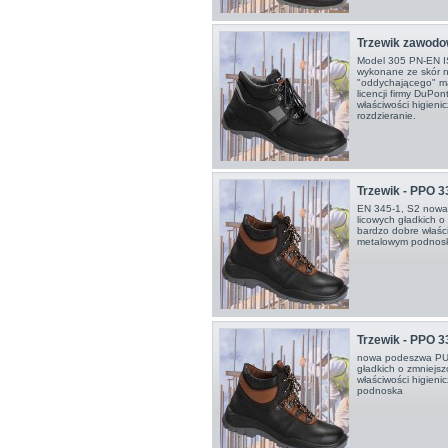
Trzewik zawodow
Model 305 PN-EN I
wykonane ze skór n
"oddychającego" m
licencji firmy DuPo
właściwości higienic
rozdzieranie.
Trzewik - PPO 3
EN 345-1, S2 nowa
licowych gładkich o
bardzo dobre właści
metalowym podnos
Trzewik - PPO 3
nowa podeszwa PU/P
gładkich o zmniejsz
właściwości higien
podnoska