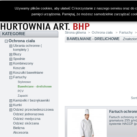
Używamy plików cookies, aby ułatwić Ci korzystanie z naszego serwisu oraz do cel
pamięci urządzenia. Pamiętaj, że możesz samodzielnie zarządzać cooki
Strona główna
>
Ochrona ciała
>
Fartuchy
>
KATEGORIE
BAWEŁNIANE - DRELICHOWE
Znalezion
Ochrona ciała
Ubrania ochronne (
komplety )
Bluzy
Spodnie
Kombinezony
Koszule
Koszulki bawełniane
Fartuchy
Stylonowe
Bawełniane - drelichowe
PCV
Zapaski
Sor
Kamizelki / bezrękawniki
Kurtki
Odzież przeciwdeszczowa
Fartuch ochro
Odzież jednorazowa
Fartuch ochronny mę
Odzież medyczna
gramatura 255 g/m2
Odzież skórzana
systemie HACCP (p
Bielizna
Akcesoria