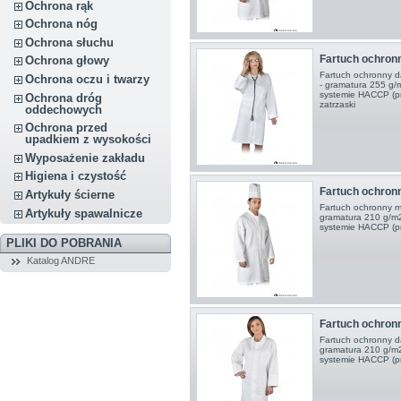
Ochrona rąk
Ochrona nóg
Ochrona słuchu
Fartuch ochro
Ochrona głowy
Fartuch ochronny d
Ochrona oczu i twarzy
- gramatura 255 g/
systemie HACCP (pr
Ochrona dróg
zatrzaski
oddechowych
Ochrona przed
upadkiem z wysokości
Wyposażenie zakładu
Higiena i czystość
Fartuch ochro
Artykuły ścierne
Fartuch ochronny mę
Artykuły spawalnicze
gramatura 210 g/m2
systemie HACCP (p
PLIKI DO POBRANIA
Katalog ANDRE
Fartuch ochro
Fartuch ochronny d
gramatura 210 g/m2
systemie HACCP (p