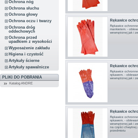
Ochrona nóg
Ochrona słuchu
Ochrona głowy
Rękawice ochr
Ochrona oczu i twarzy
Rękawice ochronne
Ochrona dróg
mankietem. - oblew
oddechowych
wewnętrznej jak i z
Ochrona przed
upadkiem z wysokości
Wyposażenie zakładu
Higiena i czystość
Artykuły ścierne
Rękawice ochr
Artykuły spawalnicze
Rękawice ochronne
rękawem. - oblewan
PLIKI DO POBRANIA
wewnętrznej jak i z
Katalog ANDRE
Rękawice ochro
Rękawice ochronne
rękawem. - oblewan
wewnętrznej jak i z
na części chwytnej
przedmiotu