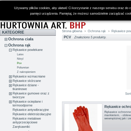
Używamy plików cookies, aby ułatwić Ci korzystanie z naszego serwisu oraz do cel
pamięci urządzenia. Pamiętaj, że możesz samodzielnie zarządzać cooki
Strona główna
>
Ochrona rąk
>
Rękawice po
KATEGORIE
PCV
Znaleziono 5 produkty.
Ochrona ciała
Ochrona rąk
Rękawice powlekane
Latex
Nitryl
Pcv
Poliuretan
Z nakropieniem
Rękawice wzmacniane
Rękawice skórzane
Rękawice dziane -
tkaninowe
Rękawice gumowe oraz z
Sor
tworzyw
Rękawice ocieplane i
termoodporne
Rękawice ochr
Rękawice antywibracyjne
Rękawice ochronne
Rękawice elektroizolacyjne
mankietem. - oblew
Rękawice metalowe
wewnętrznej jak i z
antyprzecięciowe
Zarękawniki