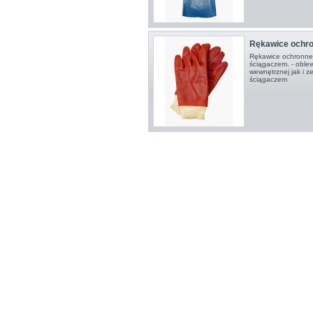
Rękawice ochr
Rękawice ochronne
ściągaczem. - oble
wewnętrznej jak i 
ściągaczem