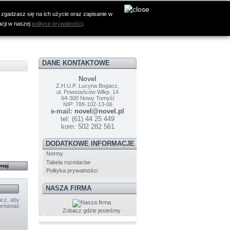
 zgadzasz się na ich użycie oraz zapisanie w
acji w naszej
polityce prywatności
.
DANE KONTAKTOWE
Novel
Z.H.U.P. Lucyna Bogacz,
ul. Powstańców Wlkp. 14
64-300 Nowy Tomyśl
NIP: 788-102-13-06
e-mail:
novel@novel.pl
tel: (61) 44 25 449
kom: 502 282 561
DODATKOWE INFORMACJE
Normy
Tabela rozmiarów
Polityka prywatności
NASZA FIRMA
cz, aby
orównać
Zobacz gdzie jesteśmy