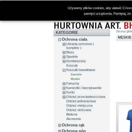
Używamy plików cookies, aby ułatwić Ci korz
pamięci urządzenia. Pamiętaj, że
Strona głó
KATEGORIE
MĘSKIE
Ochrona ciała
Ubrania ochronne (
komplety )
Bluzy
Spodnie
Kombinezony
Koszule
Koszulki bawełniane
Damskie
Męskie
Fartuchy
Kamizelki / bezrękawniki
Kurtki
Odzież przeciwdeszczowa
Odzież jednorazowa
Odzież medyczna
Odzież skórzana
Bielizna
Akcesoria
Ochrona rąk
Ochrona nóg