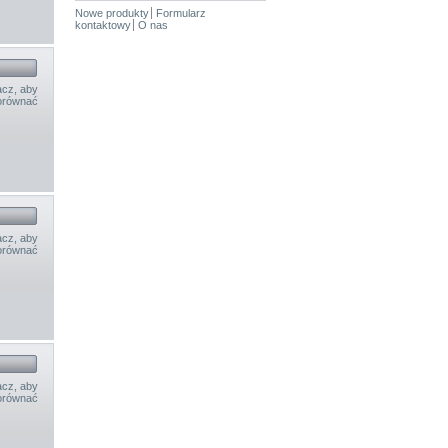
Nowe produkty
Formularz
kontaktowy
O nas
cz, aby
orównać
cz, aby
orównać
cz, aby
orównać