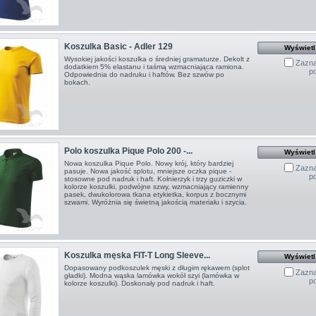
Koszulka Basic - Adler 129
Wyświetl
Wysokiej jakości koszulka o średniej gramaturze. Dekolt z
Zazna
dodatkiem 5% elastanu i taśmą wzmacniająca ramiona.
p
Odpowiednia do nadruku i haftów. Bez szwów po
bokach.
Polo koszulka Pique Polo 200 -...
Wyświetl
Nowa koszulka Pique Polo. Nowy krój, który bardziej
Zazna
pasuje. Nowa jakość splotu, mniejsze oczka pique -
p
stosowne pod nadruk i haft. Kołnierzyk i trzy guziczki w
kolorze koszulki, podwójne szwy, wzmacniający ramienny
pasek, dwukolorowa tkana etykietka, korpus z bocznymi
szwami. Wyróżnia się świetną jakością materiału i szycia.
Koszulka męska FIT-T Long Sleeve...
Wyświetl
Dopasowany podkoszulek męski z długim rękawem (splot
Zazna
gładki). Modna wąska lamówka wokół szyi (lamówka w
p
kolorze koszulki). Doskonały pod nadruk i haft.