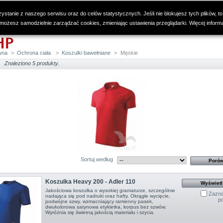
ystanie z naszego serwisu oraz do celów statystycznych. Jeśli nie blokujesz tych plików, to
 możesz samodzielnie zarządzać cookies, zmieniając ustawienia przeglądarki. Więcej inform
wna
>
Ochrona ciała
>
Koszulki bawełniane
>
Męskie
Znaleziono 5 produkty.
Sortuj według
Koszulka Heavy 200 - Adler 110
Wyświetl
Jakościowa koszulka o wysokiej gramaturze, szczególnie
Zazna
nadająca się pod nadruki oraz hafty. Okrągłe wycięcie,
p
podwójne szwy, wzmacniający ramienny pasek,
dwukolorowa satynowa etykietka, korpus bez szwów.
Wyróżnia się świetną jakością materiału i szycia.