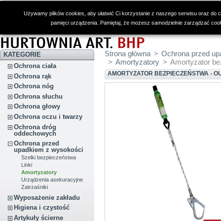
Używamy plików cookies, aby ułatwić Ci korzystanie z naszego serwisu oraz do cel
pamięci urządzenia. Pamiętaj, że możesz samodzielnie zarządzać cooki
Strona główna
>
Ochrona przed up
KATEGORIE
>
Amortyzatory
>
Amortyzator 
Ochrona ciała
AMORTYZATOR BEZPIECZEŃSTWA - 
Ochrona rąk
Ochrona nóg
Ochrona słuchu
Ochrona głowy
Ochrona oczu i twarzy
Ochrona dróg
oddechowych
Ochrona przed
upadkiem z wysokości
Szelki bezpieczeństwa
Linki
Amortyzatory
Urządzenia asekuracyjne
Zatrzaśniki
Wyposażenie zakładu
Higiena i czystość
Artykuły ścierne