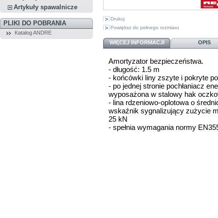
Artykuły spawalnicze
Drukuj
PLIKI DO POBRANIA
Powiększ do pełnego rozmiaru
Katalog ANDRE
WIĘCEJ INFORMACJI
OPIS
Amortyzator bezpieczeństwa.
- długość: 1.5 m
- końcówki liny zszyte i pokryte
- po jednej stronie pochłaniacz en
wyposażona w stalowy hak oczko
- lina rdzeniowo-oplotowa o śred
wskaźnik sygnalizujący zużycie m
25 kN
- spełnia wymagania normy EN35